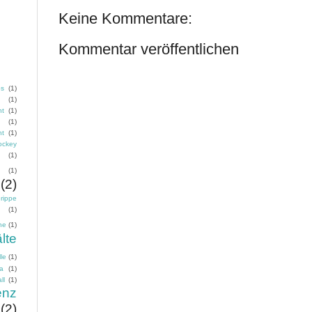
Keine Kommentare:
Kommentar veröffentlichen
os
(1)
g
(1)
nt
(1)
(1)
nt
(1)
ockey
(1)
(1)
(2)
rippe
(1)
ne
(1)
lte
le
(1)
ma
(1)
ll
(1)
enz
(2)