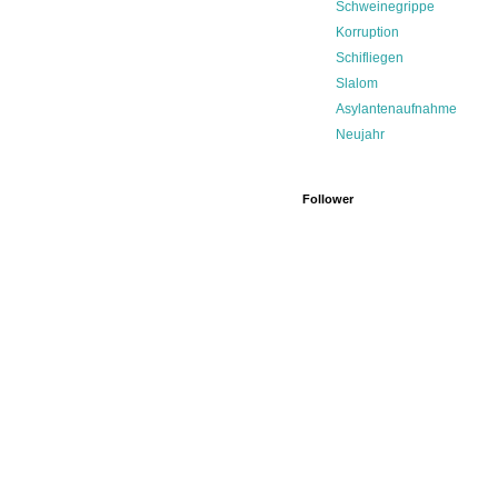
Schweinegrippe
Korruption
Schifliegen
Slalom
Asylantenaufnahme
Neujahr
Follower