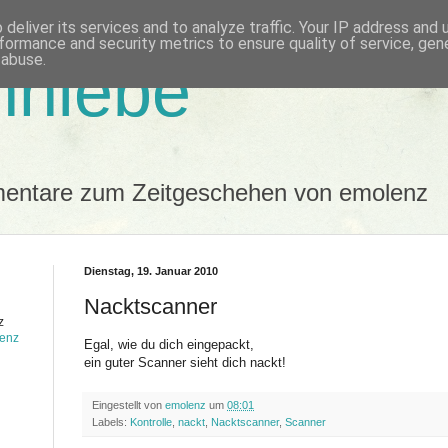
deliver its services and to analyze traffic. Your IP address and
formance and security metrics to ensure quality of service, ge
 abuse.
nhiebe
mentare zum Zeitgeschehen von emolenz
Dienstag, 19. Januar 2010
Nacktscanner
z
lenz
Egal, wie du dich eingepackt,
ein guter Scanner sieht dich nackt!
Eingestellt von
emolenz
um
08:01
Labels:
Kontrolle
,
nackt
,
Nacktscanner
,
Scanner