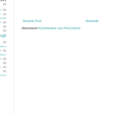
(1)
en
(1)
r
(1)
trolle
Neuerer Post
Startseite
er
(1)
n
(1)
Abonnieren
Kommentare zum Post (Atom)
(1)
cup
(1)
lalom
et
(1)
daten
er
(1)
n
(1)
r
(1)
(1)
echer