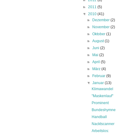
►
2012
(6)
►
2011
(5)
▼
2010
(41)
►
Dezember
(2)
►
November
(2)
►
Oktober
(1)
►
August
(1)
►
Juni
(2)
►
Mai
(2)
►
April
(5)
►
März
(4)
►
Februar
(9)
▼
Januar
(13)
Klimawandel
"Maskenlauf"
Prominent
Bundeshymne
Handball
Nacktscanner
Arbeitslos: