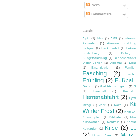
Posts
Kommentare
Labels
Alpin
(1)
Alter
(1)
AMS
(1)
arbeitsl
Asylanten
(1)
Atomare Strahlun
Ballspiel
(1)
Banküberfall
(1)
bekan
Bestechung
(1)
Betrug
Budgetsanierung
(1)
Bundespräside
Dieter Bohlen
(1)
Diplomat
(1)
Eish
(1)
Emanzipation
(1)
Familie
Fasching
(2)
Fisch
Frühling
(2)
Fußball
Gedicht
(1)
Gleichberechtigung
(1)
G
(1)
Handball
(1)
Handel
Herrenabfahrt
(2)
Hym
Kä
Ischgl
(1)
Jahr
(1)
Kälte
(1)
Winter Frost
(2)
Kältewel
Katastrophen
(1)
Kitzbühel
(1)
Kli
Klimawandel
(1)
Kontrolle
(1)
Kopfba
Krise
(2)
L
Korruption
(1)
(2)
März
Lindsey Vonn
(1)