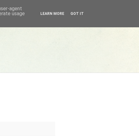
 user-agent
nerate usage
LEARN MORE
GOT IT