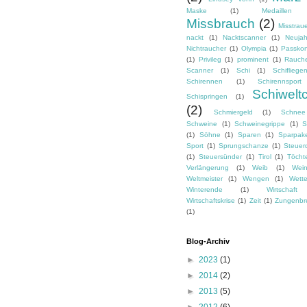
Maske
(1)
Medaillen
Missbrauch
(2)
Misstrau
nackt
(1)
Nacktscanner
(1)
Neujah
Nichtraucher
(1)
Olympia
(1)
Passkon
(1)
Privileg
(1)
prominent
(1)
Rauch
Scanner
(1)
Schi
(1)
Schifliege
Schirennen
(1)
Schirennsport
Schiwelt
Schispringen
(1)
(2)
Schmiergeld
(1)
Schnee
Schweine
(1)
Schweinegrippe
(1)
S
(1)
Söhne
(1)
Sparen
(1)
Sparpak
Sport
(1)
Sprungschanze
(1)
Steuer
(1)
Steuersünder
(1)
Tirol
(1)
Töcht
Verlängerung
(1)
Weib
(1)
Wei
Weltmeister
(1)
Wengen
(1)
Wette
Winterende
(1)
Wirtschaft
Wirtschaftskrise
(1)
Zeit
(1)
Zungenbr
(1)
Blog-Archiv
►
2023
(1)
►
2014
(2)
►
2013
(5)