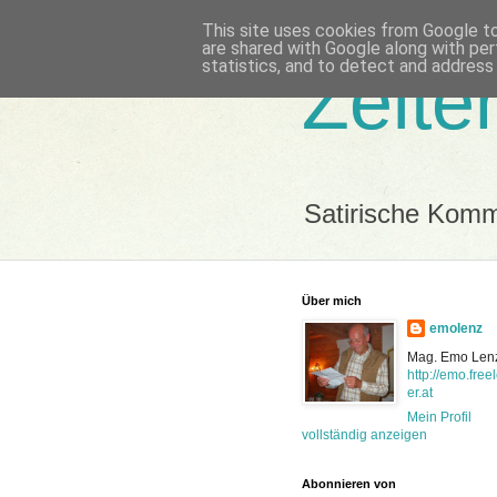
This site uses cookies from Google to 
are shared with Google along with per
statistics, and to detect and address
Zeite
Satirische Kom
Über mich
emolenz
Mag. Emo Len
http://emo.free
er.at
Mein Profil
vollständig anzeigen
Abonnieren von