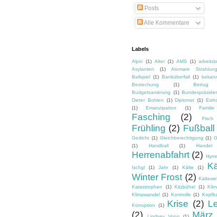
Posts
Alle Kommentare
Labels
Alpin
(1)
Alter
(1)
AMS
(1)
arbeitsl
Asylanten
(1)
Atomare Strahlun
Ballspiel
(1)
Banküberfall
(1)
bekan
Bestechung
(1)
Betrug
Budgetsanierung
(1)
Bundespräside
Dieter Bohlen
(1)
Diplomat
(1)
Eish
(1)
Emanzipation
(1)
Familie
Fasching
(2)
Fisch
Frühling
(2)
Fußball
Gedicht
(1)
Gleichberechtigung
(1)
G
(1)
Handball
(1)
Handel
Herrenabfahrt
(2)
Hym
Kä
Ischgl
(1)
Jahr
(1)
Kälte
(1)
Winter Frost
(2)
Kältewel
Katastrophen
(1)
Kitzbühel
(1)
Kli
Klimawandel
(1)
Kontrolle
(1)
Kopfba
Krise
(2)
L
Korruption
(1)
(2)
März
Lindsey Vonn
(1)