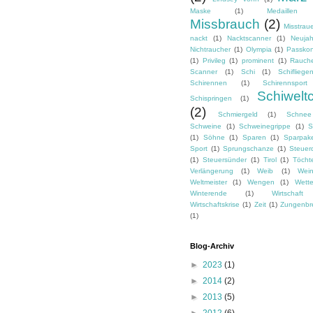
Maske
(1)
Medaillen
Missbrauch
(2)
Misstrau
nackt
(1)
Nacktscanner
(1)
Neujah
Nichtraucher
(1)
Olympia
(1)
Passkon
(1)
Privileg
(1)
prominent
(1)
Rauch
Scanner
(1)
Schi
(1)
Schifliege
Schirennen
(1)
Schirennsport
Schiwelt
Schispringen
(1)
(2)
Schmiergeld
(1)
Schnee
Schweine
(1)
Schweinegrippe
(1)
S
(1)
Söhne
(1)
Sparen
(1)
Sparpak
Sport
(1)
Sprungschanze
(1)
Steuer
(1)
Steuersünder
(1)
Tirol
(1)
Töcht
Verlängerung
(1)
Weib
(1)
Wei
Weltmeister
(1)
Wengen
(1)
Wette
Winterende
(1)
Wirtschaft
Wirtschaftskrise
(1)
Zeit
(1)
Zungenbr
(1)
Blog-Archiv
►
2023
(1)
►
2014
(2)
►
2013
(5)