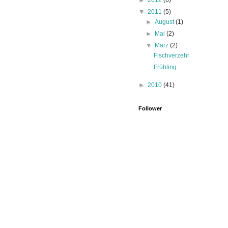
►
2012
(6)
▼
2011
(5)
►
August
(1)
►
Mai
(2)
▼
März
(2)
Fischverzehr
Frühling
►
2010
(41)
Follower