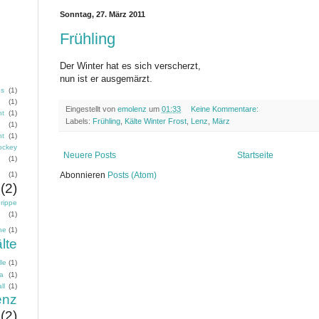
Sonntag, 27. März 2011
Frühling
Der Winter hat es sich verscherzt,
nun ist er ausgemärzt.
os
(1)
g
(1)
Eingestellt von
emolenz
um
01:33
Keine Kommentare:
nt
(1)
Labels:
Frühling
,
Kälte Winter Frost
,
Lenz
,
März
(1)
nt
(1)
ockey
Neuere Posts
Startseite
(1)
(1)
Abonnieren
Posts (Atom)
(2)
rippe
(1)
ne
(1)
lte
le
(1)
ma
(1)
ll
(1)
enz
(2)