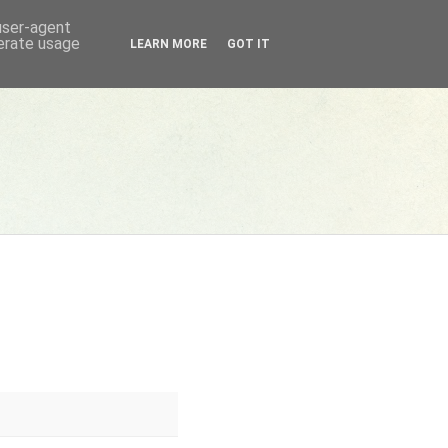
 user-agent
nerate usage
LEARN MORE
GOT IT