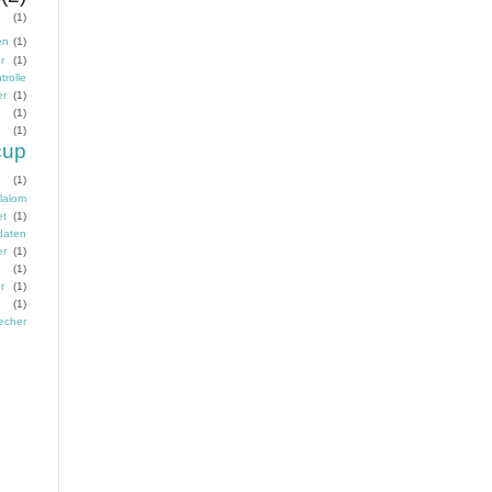
(1)
en
(1)
r
(1)
trolle
er
(1)
n
(1)
(1)
cup
(1)
lalom
et
(1)
daten
er
(1)
n
(1)
r
(1)
(1)
echer