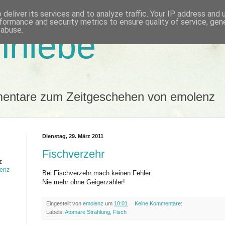
deliver its services and to analyze traffic. Your IP address and
formance and security metrics to ensure quality of service, ge
 abuse.
nhiebe
mentare zum Zeitgeschehen von emolenz
Dienstag, 29. März 2011
Fischverzehr
z
lenz
Bei Fischverzehr mach keinen Fehler:
Nie mehr ohne Geigerzähler!
Eingestellt von
emolenz
um
10:01
Keine Kommentare:
Labels:
Atomare Strahlung
,
Fisch