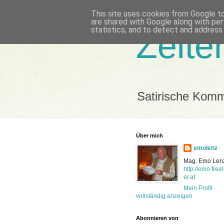
This site uses cookies from Google to 
are shared with Google along with per
statistics, and to detect and address
Zeite
Satirische Kom
Über mich
emolenz
Mag. Emo Len
http://emo.free
er.at
Mein Profil
vollständig anzeigen
Abonnieren von