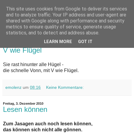
This site uses cookies from Google to deliver its services
Zeitenhiebe
and to analyze traffic. Your IP address and user-agent are
shared with Google along with performance and security
metrics to ensure quality of service, generate usage
Satirische Kommentare zum Zeitgeschehen von emolenz
statistics, and to detect and address abuse.
LEARN MORE
GOT IT
Sonntag, 5. Dezember 2010
V wie Flügel
Sie rast hinunter alle Hügel -
die schnelle Vonn, mit V wie Flügel.
emolenz
um
08:16
Keine Kommentare:
Freitag, 3. Dezember 2010
Lesen können
Zum Jasagen auch noch lesen können,
das können sich nicht alle gönnen.