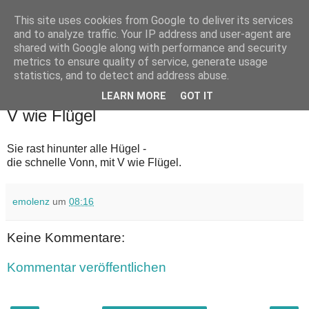
This site uses cookies from Google to deliver its services
Zeitenhiebe
and to analyze traffic. Your IP address and user-agent are
shared with Google along with performance and security
metrics to ensure quality of service, generate usage
Satirische Kommentare zum Zeitgeschehen von emolenz
statistics, and to detect and address abuse.
LEARN MORE
GOT IT
Sonntag, 5. Dezember 2010
V wie Flügel
Sie rast hinunter alle Hügel -
die schnelle Vonn, mit V wie Flügel.
emolenz
um
08:16
Keine Kommentare:
Kommentar veröffentlichen