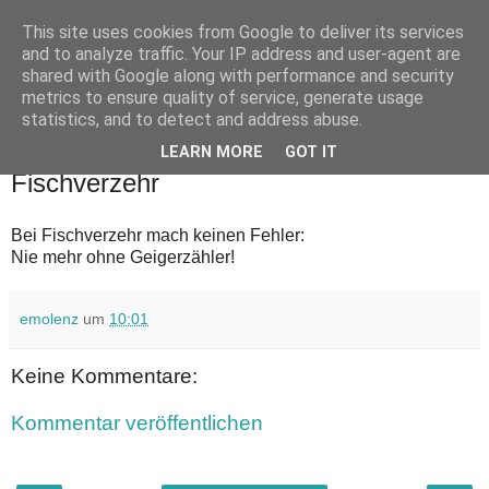
This site uses cookies from Google to deliver its services
Zeitenhiebe
and to analyze traffic. Your IP address and user-agent are
shared with Google along with performance and security
metrics to ensure quality of service, generate usage
Satirische Kommentare zum Zeitgeschehen von emolenz
statistics, and to detect and address abuse.
LEARN MORE
GOT IT
Dienstag, 29. März 2011
Fischverzehr
Bei Fischverzehr mach keinen Fehler:
Nie mehr ohne Geigerzähler!
emolenz
um
10:01
Keine Kommentare:
Kommentar veröffentlichen