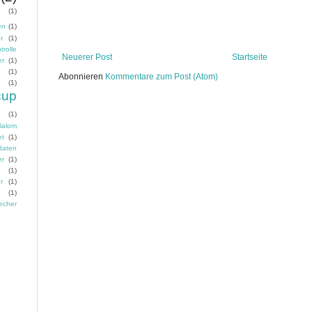
(1)
en
(1)
r
(1)
trolle
Neuerer Post
Startseite
er
(1)
n
(1)
Abonnieren
Kommentare zum Post (Atom)
(1)
cup
(1)
lalom
et
(1)
daten
er
(1)
n
(1)
r
(1)
(1)
echer