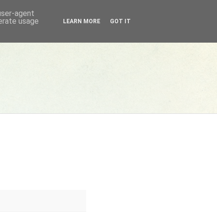
 user-agent
nerate usage
LEARN MORE
GOT IT