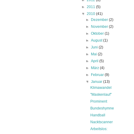
►
2012
(6)
►
2011
(5)
▼
2010
(41)
►
Dezember
(2)
►
November
(2)
►
Oktober
(1)
►
August
(1)
►
Juni
(2)
►
Mai
(2)
►
April
(5)
►
März
(4)
►
Februar
(9)
▼
Januar
(13)
Klimawandel
"Maskenlauf"
Prominent
Bundeshymne
Handball
Nacktscanner
Arbeitslos: