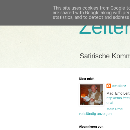
This site uses cookies from Google to 
are shared with Google along with per
statistics, and to detect and address
Zeite
Satirische Kom
Über mich
emolenz
Mag. Emo Len
http://emo.free
er.at
Mein Profil
vollständig anzeigen
Abonnieren von