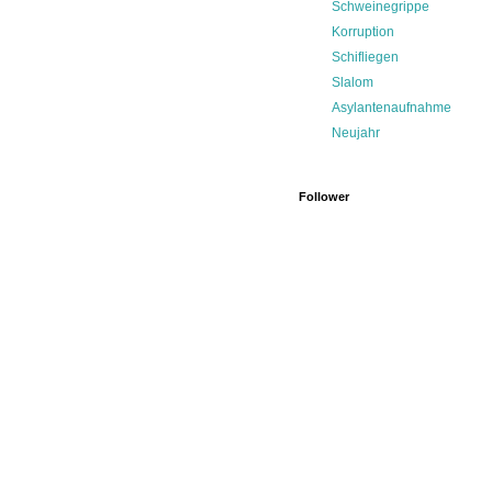
Schweinegrippe
Korruption
Schifliegen
Slalom
Asylantenaufnahme
Neujahr
Follower