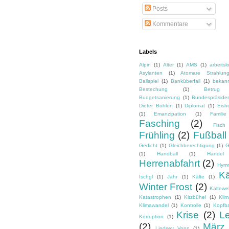
Posts
Kommentare
Labels
Alpin
(1)
Alter
(1)
AMS
(1)
arbeitsl
Asylanten
(1)
Atomare Strahlun
Ballspiel
(1)
Banküberfall
(1)
bekan
Bestechung
(1)
Betrug
Budgetsanierung
(1)
Bundespräside
Dieter Bohlen
(1)
Diplomat
(1)
Eish
(1)
Emanzipation
(1)
Familie
Fasching
(2)
Fisch
Frühling
(2)
Fußball
Gedicht
(1)
Gleichberechtigung
(1)
G
(1)
Handball
(1)
Handel
Herrenabfahrt
(2)
Hym
Kä
Ischgl
(1)
Jahr
(1)
Kälte
(1)
Winter Frost
(2)
Kältewel
Katastrophen
(1)
Kitzbühel
(1)
Kli
Klimawandel
(1)
Kontrolle
(1)
Kopfba
Krise
(2)
L
Korruption
(1)
(2)
März
Lindsey Vonn
(1)