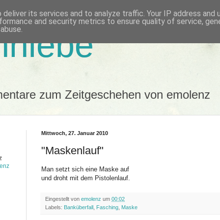
deliver its services and to analyze traffic. Your IP address and
formance and security metrics to ensure quality of service, ge
 abuse.
nhiebe
mentare zum Zeitgeschehen von emolenz
Mittwoch, 27. Januar 2010
"Maskenlauf"
z
lenz
Man setzt sich eine Maske auf
und droht mit dem Pistolenlauf.
Eingestellt von
emolenz
um
00:02
Labels:
Banküberfall
,
Fasching
,
Maske