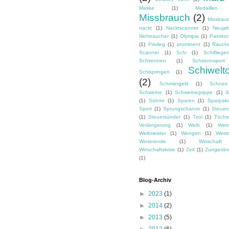
Maske
(1)
Medaillen
Missbrauch
(2)
Misstrau
nackt
(1)
Nacktscanner
(1)
Neujah
Nichtraucher
(1)
Olympia
(1)
Passkon
(1)
Privileg
(1)
prominent
(1)
Rauch
Scanner
(1)
Schi
(1)
Schifliege
Schirennen
(1)
Schirennsport
Schiwelt
Schispringen
(1)
(2)
Schmiergeld
(1)
Schnee
Schweine
(1)
Schweinegrippe
(1)
S
(1)
Söhne
(1)
Sparen
(1)
Sparpak
Sport
(1)
Sprungschanze
(1)
Steuer
(1)
Steuersünder
(1)
Tirol
(1)
Töcht
Verlängerung
(1)
Weib
(1)
Wei
Weltmeister
(1)
Wengen
(1)
Wette
Winterende
(1)
Wirtschaft
Wirtschaftskrise
(1)
Zeit
(1)
Zungenbr
(1)
Blog-Archiv
►
2023
(1)
►
2014
(2)
►
2013
(5)