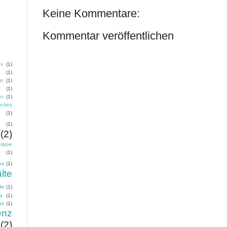
Keine Kommentare:
Kommentar veröffentlichen
os
(1)
g
(1)
nt
(1)
(1)
nt
(1)
ockey
(1)
(1)
(2)
rippe
(1)
ne
(1)
lte
le
(1)
ma
(1)
ll
(1)
enz
(2)